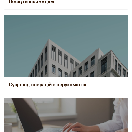
Послуги іноземцям
Супровід операцій з нерухомістю
Супровід операцій з нерухомістю
Кадрове діловодство