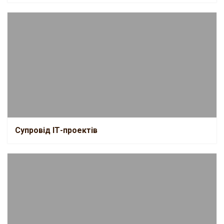
Супровід ІТ-проектів
Супровід ІТ-проектів
Супровід перевірок