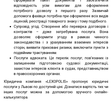
сформувати пакет документів і забезпечити
відповідність усім вимогам для оформлення
потрібного дозволу з першого разу. Зазвичай
допомога фахівця потрібна при оформленні всіх видів
ліцензій, реєстрації товарного знаку і тому подібного.
Супровід угод. Створення або перевірка договорів і
контрактів – дуже затребувана послуга. Вона
дозволяє оформити угоду в рамках чинного
законодавства і з урахуванням взаємних інтересів
сторін, виявити приховані ризики, виключити пункти з
подвійним трактуванням.
Послуги адвоката. Це перелік послуг, пов’язаних із
залишенням підготовкою судової документації,
захистом інтересів клієнта в судах, представництвом
в правоохоронних органах.
Юридична компанія «LEXOPOLIS» пропонує юридичні
послуги у Львові по доступній ціні. Дізнатися вартість тих чи
інших послуг можна за допомогою зручного онлайн-
калькулятора.