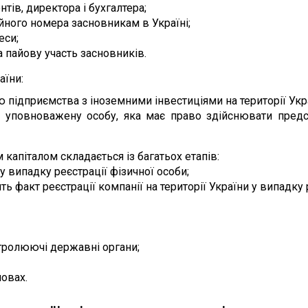
тів, директора і бухгалтера;
йного номера засновникам в Україні;
еси;
а пайову участь засновників.
аїни:
 підприємства з іноземними інвестиціями на території Укр
а уповноважену особу, яка має право здійснювати предс
 капіталом складається із багатьох етапів:
 випадку реєстрації фізичної особи;
ь факт реєстрації компанії на території України у випадку
тролюючі державні органи;
новах.