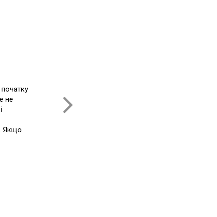
Р
По
 початку
ви
е не
і
і. Якщо