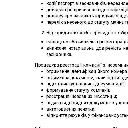
копії паспортів засновників-нерезиден
довідки про присвоєння ідентифікаці
довідку про наявність юридичної адр
перелік внесеного до статуту майна т
Від юридичних осіб-нерезидентів Укр
свідоцтво або виписка про реєстрацію
виписана нотаріальна довіреність н
засновника.
Процедура реєстрації компанії з іноземним
отримання ідентифікаційного номера у
отримання документа, який підтвердит
підготовка установчої документації;
формування статуту компанії;
реєстрація іноземних інвестицій;
подача відповідних документів у кон
виготовлення печатки;
відкриття рахунків у фінансових уста