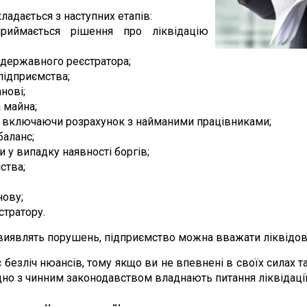
адається з наступних етапів:
риймається рішення про ліквідацію
державного реєстратора;
підприємства;
нові;
 майна;
, включаючи розрахунок з найманими працівниками;
баланс;
у випадку наявності боргів;
ства;
нову;
тратору.
 виявлять порушень, підприємство можна вважати ліквідо
 безліч нюансів, тому якщо ви не впевнені в своїх силах т
згідно з чинним законодавством владнають питання ліквідаці