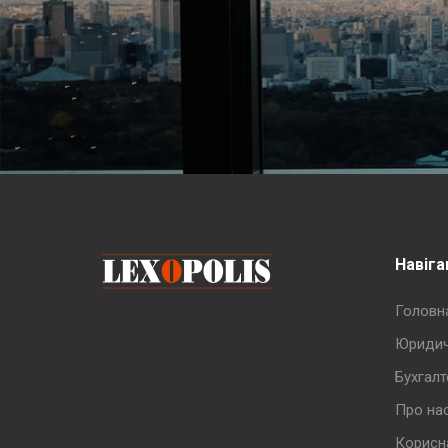
Навіга
Головн
Юридич
Бухгалт
Про на
Корисн