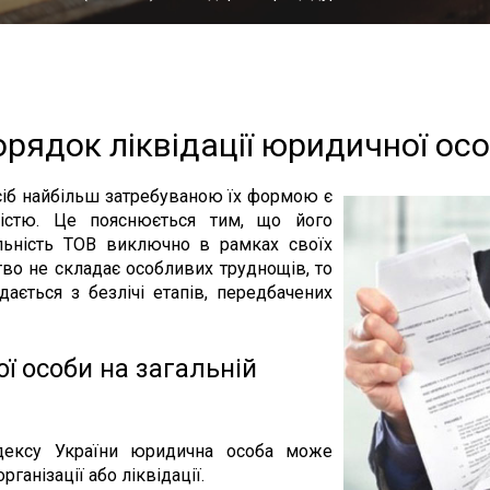
рядок ліквідації юридичної ос
осіб найбільш затребуваною їх формою є
істю. Це пояснюється тим, що його
яльність ТОВ виключно в рамках своїх
тво не складає особливих труднощів, то
дається з безлічі етапів, передбачених
ї особи на загальній
дексу України юридична особа може
ганізації або ліквідації.