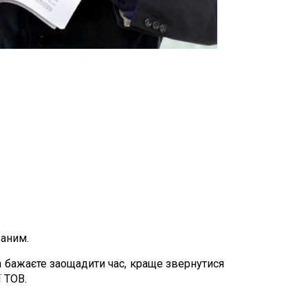
ваним.
а бажаєте заощадити час, краще звернутися
ї ТОВ.