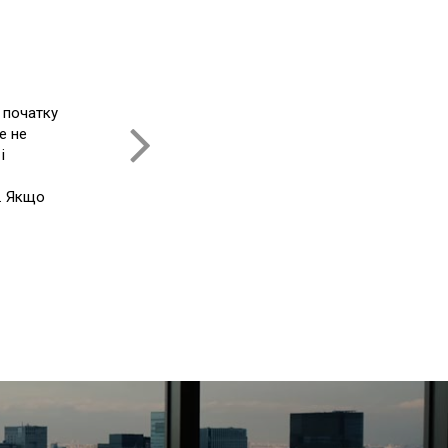
Р
По
 початку
ви
е не
і
і. Якщо